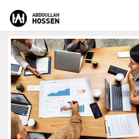
-
-
-
MENU
Accueil
CV Abdoullah Hossen
Formateur Digital
Cont