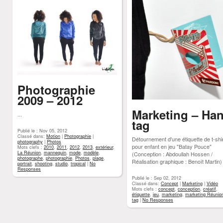
Photographie
2009 – 2012
Marketing – Ha
...
tag
Publié le : Nov 05, 2012
Classé dans:
Motion
|
Photographie
|
Détournement d'une étiquette de t-shi
photography
|
Photos
pour enfant en jeu "Batay Pouce"
Mots clefs :
2010
,
2011
,
2012
,
2013
,
extérieur
,
La Réunion
,
mannequin
,
mode
,
modèle
,
(Conception : Abdoullah Hossen /
photographe
,
photographie
,
Photos
,
plage
,
Réalisation graphique : Benoît Martin)
portrait
,
shooting
,
studio
,
tropical
|
No
Responses
Publié le : Sep 02, 2012
Classé dans:
Concept
|
Marketing
|
Vidéo
Mots clefs :
concept
,
conception
,
créatif
,
étiquette
,
jeu
,
marketing
,
marketing Réunio
tag
|
No Responses