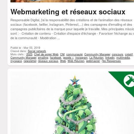
Webmarketing et réseaux sociaux
Responsable Digital, j'ai la responsabilité des créations et de l'animation des réseaux
sociaux (facebook, twitter, instagram, Pinterest,...) des campagnes d'emailing et des
campagnes publicitaires de la marque pour laquelle je travaille. Mes principales missi
sont : - Création de contenu - Création d'espace d'échange - Favoriser l'échange au 
de la communauté - Modération ...
Publié le : Mar 03, 2019
Classé dans:
Social network
Mots clefs :
2023
,
Chef de projet Web
,
CM
,
communauté
,
Community Manager
,
concours
,
créatif
Community Manager
,
emailing
,
facebook
,
google +
,
instagram
,
La Réunion
,
linkedin
,
multimédia
,
myspace
,
newsletter
,
réseaux sociaux
,
Web
,
Web Réunion
,
webmaster
|
No Responses