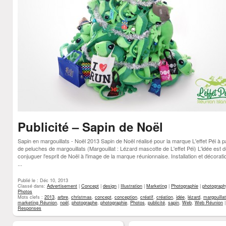
Publicité – Sapin de Noël
Sapin en margouillats - Noël 2013 Sapin de Noël réalisé pour la marque L'effet Péi à pa
de peluches de margouillats (Margouillat : Lézard mascotte de L'effet Péi) L'idée est 
conjuguer l'esprit de Noël à l'image de la marque réunionnaise. Installation et décorati
...
Publié le : Déc 10, 2013
Classé dans:
Advertisement
|
Concept
|
design
|
Illustration
|
Marketing
|
Photographie
|
photograph
Photos
Mots clefs :
2013
,
arbre
,
christmas
,
concept
,
conception
,
créatif
,
création
,
idée
,
lézard
,
margouillat
marketing Réunion
,
noël
,
photographe
,
photographie
,
Photos
,
publicité
,
sapin
,
Web
,
Web Réunion
Responses