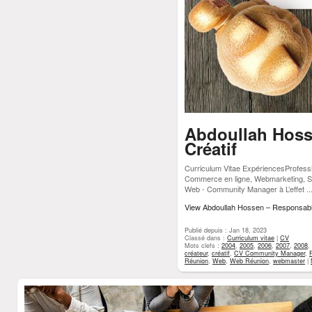
Abdoullah Hosse
Créatif
Curriculum Vitae ExpériencesProfess
Commerce en ligne, Webmarketing, Sof
Web - Community Manager à L’effet ..
View Abdoullah Hossen – Responsable
Publié depuis : Jan 18, 2023
Classé dans :
Curriculum vitae
|
CV
Mots clefs :
2004
,
2005
,
2006
,
2007
,
2008
,
créateur
,
créatif
,
CV Community Manager
,
Réunion
,
Web
,
Web Réunion
,
webmaster
|