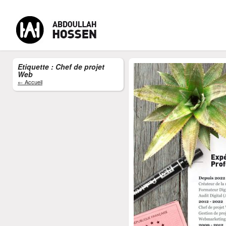
Etiquette : Chef de projet
Web
-
-
-
MENU
Accueil
CV Abdoullah Hossen
Formateur Digital
Cont
← Accueil