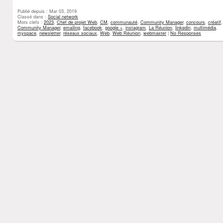
Publié depuis : Mar 03, 2019
Classé dans :
Social network
Mots clefs :
2023
,
Chef de projet Web
,
CM
,
communauté
,
Community Manager
,
concours
,
créatif
Community Manager
,
emailing
,
facebook
,
google +
,
instagram
,
La Réunion
,
linkedin
,
multimédia
,
myspace
,
newsletter
,
réseaux sociaux
,
Web
,
Web Réunion
,
webmaster
|
No Responses