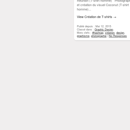
Réunion (T-shirt homme) Photograp
et création du visuel Coconut (T-shirt
homme)...
View Création de T-shirts
→
Publié depuis : Mai 12, 2015
Classé dans :
Graphic Design
Mots clefs :
#hashtag
,
création
,
design
,
graphisme
,
photographie
|
No Responses