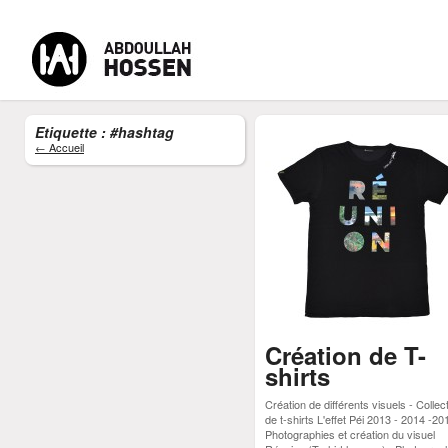
Etiquette : #hashtag
← Accueil
-
-
-
MENU
Accueil
CV Abdoullah Hossen
Formateur Digital
Cont
Création de T-
shirts
Création de différents visuels - Collec
de t-shirts L'effet Péi 2013 - 2014 -20
Photographies et création du visuel