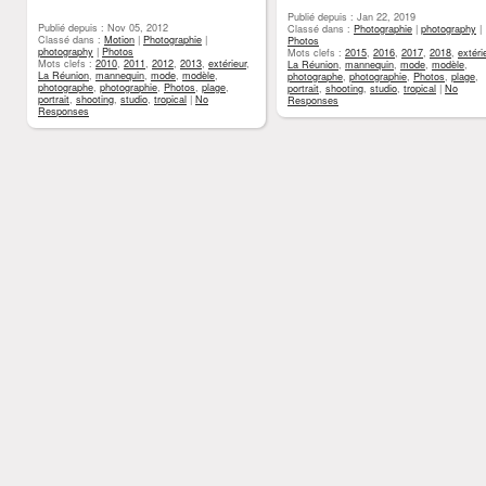
Publié depuis : Jan 22, 2019
Publié depuis : Nov 05, 2012
Classé dans :
Photographie
|
photography
|
Classé dans :
Motion
|
Photographie
|
Photos
photography
|
Photos
Mots clefs :
2015
,
2016
,
2017
,
2018
,
extéri
Mots clefs :
2010
,
2011
,
2012
,
2013
,
extérieur
,
La Réunion
,
mannequin
,
mode
,
modèle
,
La Réunion
,
mannequin
,
mode
,
modèle
,
photographe
,
photographie
,
Photos
,
plage
,
photographe
,
photographie
,
Photos
,
plage
,
portrait
,
shooting
,
studio
,
tropical
|
No
portrait
,
shooting
,
studio
,
tropical
|
No
Responses
Responses