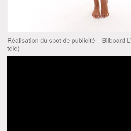
Réalisation du spot de publicité – Bilboard L’
télé)