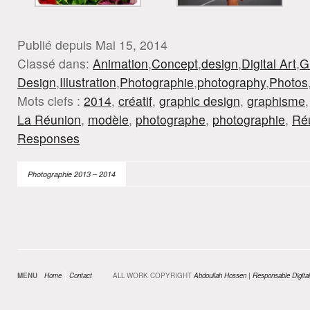
Publié depuis Mai 15, 2014
Classé dans:
Animation
,
Concept
,
design
,
Digital Art
,
G
Design
,
Illustration
,
Photographie
,
photography
,
Photos
Mots clefs :
2014
,
créatif
,
graphic design
,
graphisme
La Réunion
,
modèle
,
photographe
,
photographie
,
Réu
Responses
Photographie 2013 – 2014
MENU
Home
Contact
ALL WORK COPYRIGHT
Abdoullah Hossen | Responsable Digital