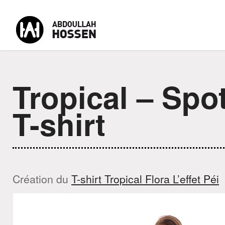
Tropical – Spot
-
-
-
MENU
Accueil
CV Abdoullah Hossen
Formateur Digital
Con
T-shirt
Création du
T-shirt Tropical Flora L’effet Péi