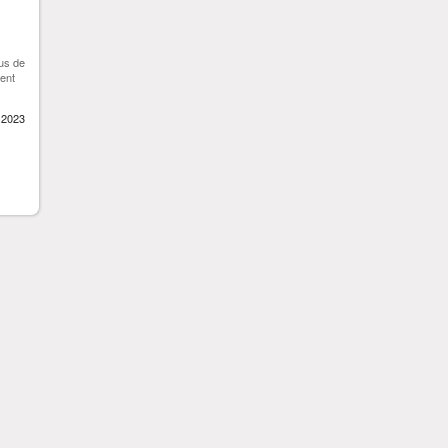
lus de
ent
 2023