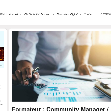
-
-
-
MENU
Accueil
CV Abdoullah Hossen
Formateur Digital
Contact
CATEG
x
n
ose
Formateur : Community Manager /