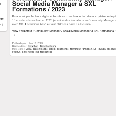
Social Media Manager à SXL
x
Formations / 2023
Passionné par l'univers digital et les réseaux sociaux et fort d'une expérience de p
work
15 ans dans le secteur, en 2023 j'ai animé des formations au Community Managem
avec SXL Formations basé à Saint-Gilles les bains La Réunion. ...
on
|
View Formateur : Community Manager / Social Media Manager à SXL Formations /
→
Publié depuis : Jan 18, 2023
Classé dans :
formation
|
Social network
Mots clefs :
2023
,
apprentissage
,
digital
,
expérience
,
formateur
,
formation
,
La Réunion
,
réseaux
sociaux
,
Saint-Gilles
|
No Responses