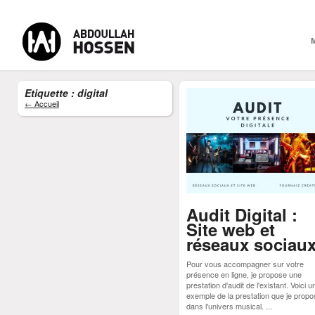
Etiquette : digital
← Accueil
Audit Digital :
Site web et
réseaux sociau
Pour vous accompagner sur votre
présence en ligne, je propose une
prestation d'audit de l'existant. Voici u
exemple de la prestation que je prop
dans l'univers musical. ...