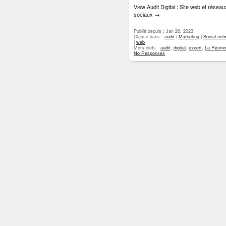
View Audit Digital : Site web et réseau
sociaux
→
Publié depuis : Jan 26, 2023
Classé dans :
audit
|
Marketing
|
Social net
|
web
Mots clefs :
audit
,
digital
,
expert
,
La Réuni
No Responses