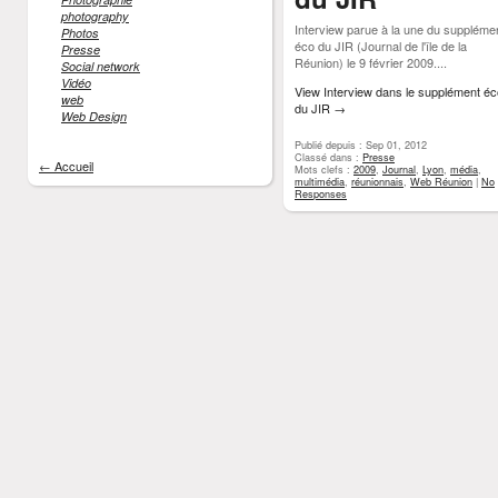
photography
Interview parue à la une du suppléme
Photos
éco du JIR (Journal de l'île de la
Presse
Réunion) le 9 février 2009....
Social network
Vidéo
View Interview dans le supplément éc
web
du JIR
→
Web Design
Publié depuis : Sep 01, 2012
Classé dans :
Presse
← Accueil
Mots clefs :
2009
,
Journal
,
Lyon
,
média
,
multimédia
,
réunionnais
,
Web Réunion
|
No
Responses