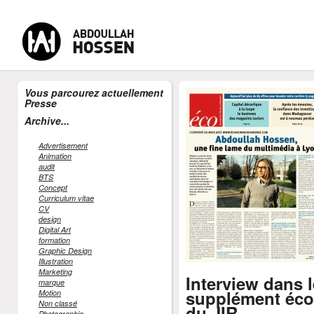
Vous parcourez actuellement
Presse
-
-
-
MENU
Accueil
CV Abdoullah Hossen
Formateur Digital
Cont
Archive...
Advertisement
Animation
audit
BTS
Concept
Curriculum vitae
CV
design
Digital Art
formation
Graphic Design
Illustration
Marketing
Interview dans l
marque
supplément éco
Motion
Non classé
du JIR
Photographie