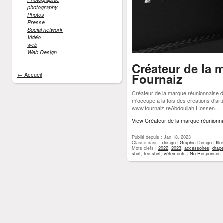
photography
Photos
Presse
Social network
Vidéo
web
Web Design
Créateur de la 
← Accueil
Fournaiz
Créateur de la marque réunionnaise d
m'occupe à la fois des créations d'art
www.fournaiz.reAbdoullah Hossen...
View Créateur de la marque réunionn
Publié depuis : Jan 18, 2023
Classé dans :
design
|
Graphic Design
|
Illu
Mots clefs :
2022
,
2023
,
accessoires
,
drap
shirt
,
tee-shirt
,
vêtements
|
No Responses