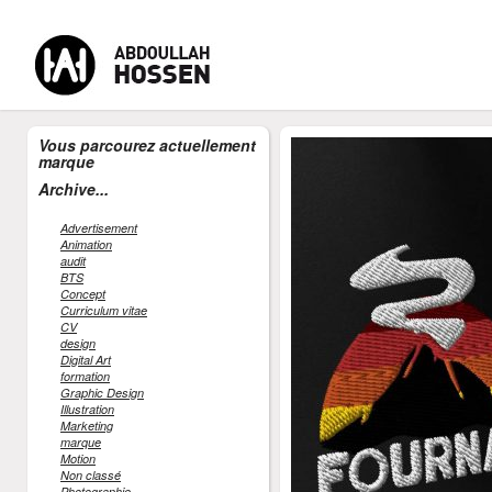
Vous parcourez actuellement
marque
-
-
-
MENU
Accueil
CV Abdoullah Hossen
Formateur Digital
Cont
Archive...
Advertisement
Animation
audit
BTS
Concept
Curriculum vitae
CV
design
Digital Art
formation
Graphic Design
Illustration
Marketing
marque
Motion
Non classé
Photographie